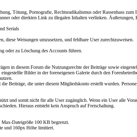
ichung, Tötung, Pornografie, Rechtsradikalismus oder Rassenhass zum I
Banner oder direkten Link zu illegalen Inhalten verlinken. Äußerungen,
nd Serials
en, diese Weisungen umzusetzen, und fehlbare User zurechtzuweisen.
ung oder zu Löschung des Accounts führen.
ägen in diesem Forum die Nutzungsrechte der Beiträge sowie eingestellt
ngestellte Bilder in der foreneigenen Galerie durch den Forenbetreibe
nutzen.
 die Beiträge, die unter diesem Mitgliedskonto erstellt wurden. Perso
tzt und somit nicht für alle User zugänglich. Wenn ein User alle Voraus
tschieden. Hieraus entsteht kein Anspruch auf Freischaltung.
nd Max-Dateigröße 100 KB begrenzt.
te und 160px Höhe limitiert.