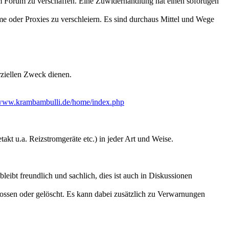
zum Forum zu verschaffen. Eine Zuwiderhandlung hat einen sofortigen
mme oder Proxies zu verschleiern. Es sind durchaus Mittel und Wege
ziellen Zweck dienen.
/www.krambambulli.de/home/index.php
t u.a. Reizstromgeräte etc.) in jeder Art und Weise.
leibt freundlich und sachlich, dies ist auch in Diskussionen
ssen oder gelöscht. Es kann dabei zusätzlich zu Verwarnungen