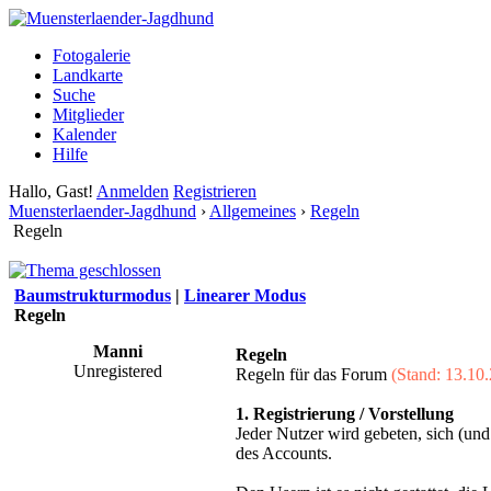
Fotogalerie
Landkarte
Suche
Mitglieder
Kalender
Hilfe
Hallo, Gast!
Anmelden
Registrieren
Muensterlaender-Jagdhund
›
Allgemeines
›
Regeln
Regeln
Baumstrukturmodus
|
Linearer Modus
Regeln
Manni
Regeln
Unregistered
Regeln für das Forum
(Stand: 13.10
1. Registrierung / Vorstellung
Jeder Nutzer wird gebeten, sich (und
des Accounts.