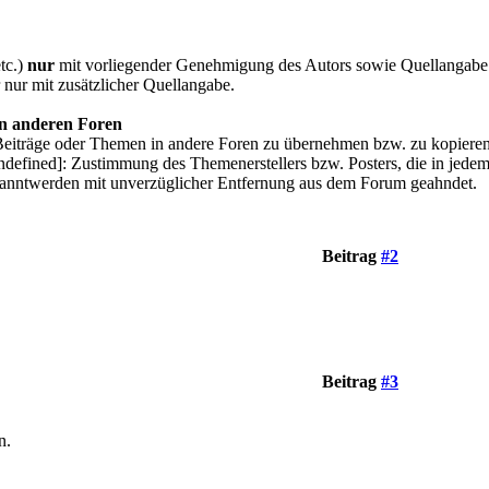
tc.)
nur
mit vorliegender Genehmigung des Autors sowie Quellangabe ein
r nur mit zusätzlicher Quellangabe.
in anderen Foren
lte Beiträge oder Themen in andere Foren zu übernehmen bzw. zu kopieren
fined]: Zustimmung des Themenerstellers bzw. Posters, die in jedem F
nntwerden mit unverzüglicher Entfernung aus dem Forum geahndet.
Beitrag
#2
Beitrag
#3
n.