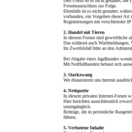
Den Usern ist es nicht gestattet, di
Forumsausschluss zur Folge.
Ebenfalls ist es nicht gestattet, wä
vorhanden, ein Vorgehen dieser Art 
Registrierungen mit verschleierter IP
2. Handel mit Tieren
In diesem Forum sind gewerbliche al
Das schliesst auch Wurfmeldungen, 
Im Zweifelsfall bitte an den Adminis
Bei Abgabe eines Jagdhundes wende D
Mit Notffallhunden befasst sich auss
3. Starkzwang
Wir distanzieren uns hiermit ausdrü
4. Netiquette
In diesem privaten Internet-Forum w
Hier berichten ausschliesslich erwach
unumgänglich.
Beiträge, die in persönliche Range
führen.
5. Verbotene Inhalte