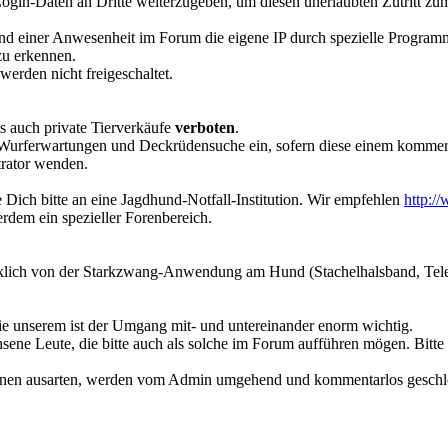
e Login-Daten an Dritte weiterzugeben, um diesen unerlaubten Zutritt 
hrend einer Anwesenheit im Forum die eigene IP durch spezielle Progra
zu erkennen.
 werden nicht freigeschaltet.
s auch private Tierverkäufe
verboten
.
Wurferwartungen und Deckrüdensuche ein, sofern diese einem kommer
trator wenden.
ich bitte an eine Jagdhund-Notfall-Institution. Wir empfehlen
http:/
erdem ein spezieller Forenbereich.
cklich von der Starkzwang-Anwendung am Hund (Stachelhalsband, Teletak
ie unserem ist der Umgang mit- und untereinander enorm wichtig.
sene Leute, die bitte auch als solche im Forum aufführen mögen. Bitte b
leinen ausarten, werden vom Admin umgehend und kommentarlos geschlo